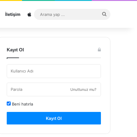
Sitemap
Arama
İletişim
yap
...
Kayıt Ol
Unuttunuz mu?
Beni hatırla
Kayıt Ol