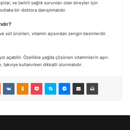
lılar, ve belirli sağlık sorunları olan bireyler için
tlaka bir doktora danışılmalıdır.
ndir?
ve süt ürünleri, vitamin açısından zengin besinlerdir.
 yol açabilir. Özellikle yağda çözünen vitaminlerin aşırı
 takviye kullanırken dikkatli olunmalıdır.
st
Reddit
VKontakte
Odnoklassniki
Pocket
Skype
Messenger
E-Posta ile paylaş
Yazdır