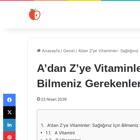
Anasayfa
/
Genel
/
A’dan Z’ye Vitaminler: Sağlığınız
A’dan Z’ye Vitaminle
Bilmeniz Gerekenle
Facebook
23 Nisan 2026
X
LinkedIn
A'dan Z'ye Vitaminler: Sağlığınız İçin Bilmeni
Pinterest
A Vitamini