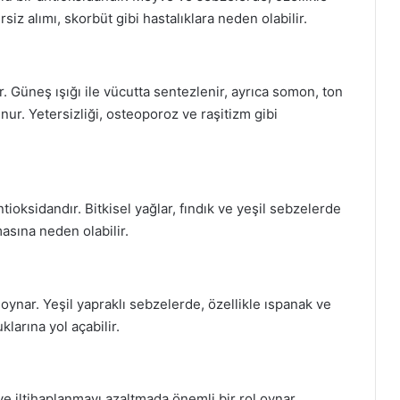
siz alımı, skorbüt gibi hastalıklara neden olabilir.
dir. Güneş ışığı ile vücutta sentezlenir, ayrıca somon, ton
nur. Yetersizliği, osteoporoz ve raşitizm gibi
tioksidandır. Bitkisel yağlar, fındık ve yeşil sebzelerde
masına neden olabilir.
 oynar. Yeşil yapraklı sebzelerde, özellikle ıspanak ve
larına yol açabilir.
e iltihaplanmayı azaltmada önemli bir rol oynar.