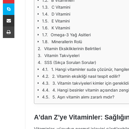
B Vitaminleri
Skype
C Vitamini
D Vitamini
E-Posta ile paylaş
E Vitamini
Yazdır
K Vitamini
Omega-3 Yağ Asitleri
Minerallerin Rolü
Vitamin Eksikliklerinin Belirtileri
Vitamin Takviyeleri
SSS (Sıkça Sorulan Sorular)
1. Hangi vitaminler suda çözünür, hangil
2. Vitamin eksikliği nasıl tespit edilir?
3. Vitamin takviyeleri kimler için gereklidi
4. Hangi besinler vitamin açısından zeng
5. Aşırı vitamin alımı zararlı mıdır?
A’dan Z’ye Vitaminler: Sağlığı
Vitaminler, vücudun normal işlevini sürdürebilm