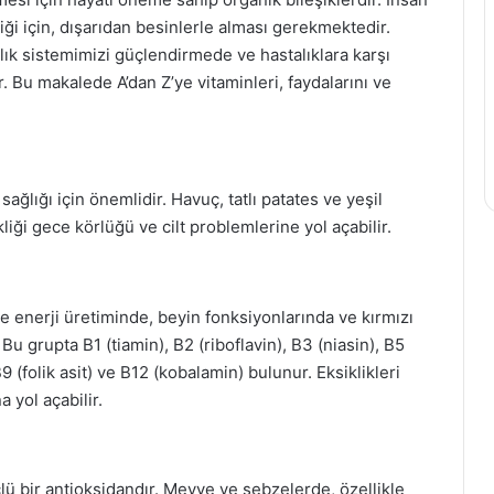
ği için, dışarıdan besinlerle alması gerekmektedir.
lık sistemimizi güçlendirmede ve hastalıklara karşı
r. Bu makalede A’dan Z’ye vitaminleri, faydalarını ve
 sağlığı için önemlidir. Havuç, tatlı patates ve yeşil
liği gece körlüğü ve cilt problemlerine yol açabilir.
 ve enerji üretiminde, beyin fonksiyonlarında ve kırmızı
u grupta B1 (tiamin), B2 (riboflavin), B3 (niasin), B5
B9 (folik asit) ve B12 (kobalamin) bulunur. Eksiklikleri
 yol açabilir.
çlü bir antioksidandır. Meyve ve sebzelerde, özellikle