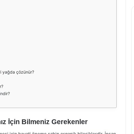
eri yağda çözünür?
r?
indir?
nız İçin Bilmeniz Gerekenler
esi için hayati öneme sahip organik bileşiklerdir. İnsan