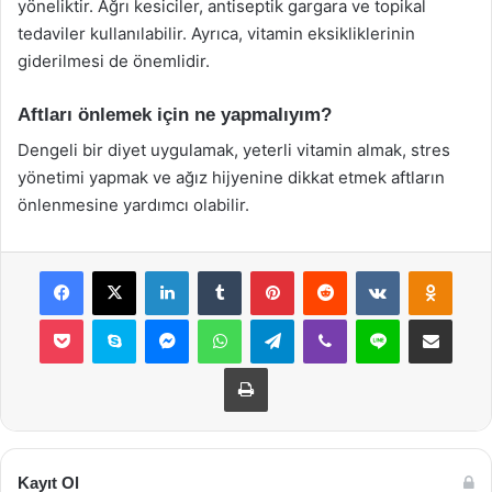
yöneliktir. Ağrı kesiciler, antiseptik gargara ve topikal
tedaviler kullanılabilir. Ayrıca, vitamin eksikliklerinin
giderilmesi de önemlidir.
Aftları önlemek için ne yapmalıyım?
Dengeli bir diyet uygulamak, yeterli vitamin almak, stres
yönetimi yapmak ve ağız hijyenine dikkat etmek aftların
önlenmesine yardımcı olabilir.
Facebook
X
LinkedIn
Tumblr
Pinterest
Reddit
VKontakte
Odnok
Pocket
Skype
Messenger
WhatsApp
Telegram
Viber
Line
E-Posta ile payla
Yazdır
Kayıt Ol