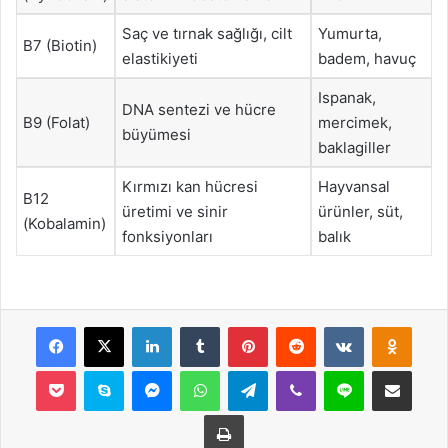
Saç ve tırnak sağlığı, cilt
Yumurta,
B7 (Biotin)
elastikiyeti
badem, havuç
Ispanak,
DNA sentezi ve hücre
B9 (Folat)
mercimek,
büyümesi
baklagiller
Kırmızı kan hücresi
Hayvansal
B12
üretimi ve sinir
ürünler, süt,
(Kobalamin)
fonksiyonları
balık
Facebook
X
LinkedIn
Tumblr
Pinterest
Reddit
VKontakte
Odnok
Pocket
Skype
Messenger
WhatsApp
Telegram
Viber
Line
E-Posta ile payla
Yazdır