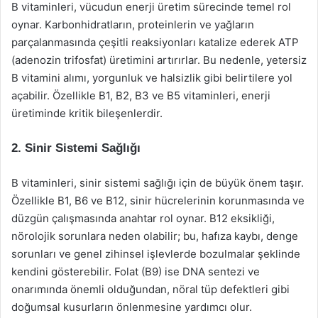
B vitaminleri, vücudun enerji üretim sürecinde temel rol
oynar. Karbonhidratların, proteinlerin ve yağların
parçalanmasında çeşitli reaksiyonları katalize ederek ATP
(adenozin trifosfat) üretimini artırırlar. Bu nedenle, yetersiz
B vitamini alımı, yorgunluk ve halsizlik gibi belirtilere yol
açabilir. Özellikle B1, B2, B3 ve B5 vitaminleri, enerji
üretiminde kritik bileşenlerdir.
2. Sinir Sistemi Sağlığı
B vitaminleri, sinir sistemi sağlığı için de büyük önem taşır.
Özellikle B1, B6 ve B12, sinir hücrelerinin korunmasında ve
düzgün çalışmasında anahtar rol oynar. B12 eksikliği,
nörolojik sorunlara neden olabilir; bu, hafıza kaybı, denge
sorunları ve genel zihinsel işlevlerde bozulmalar şeklinde
kendini gösterebilir. Folat (B9) ise DNA sentezi ve
onarımında önemli olduğundan, nöral tüp defektleri gibi
doğumsal kusurların önlenmesine yardımcı olur.