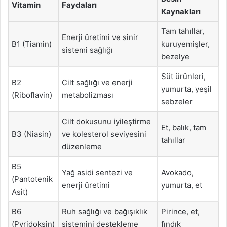
Vitamin
Faydaları
Kaynakları
Tam tahıllar,
Enerji üretimi ve sinir
B1 (Tiamin)
kuruyemişler,
sistemi sağlığı
bezelye
Süt ürünleri,
B2
Cilt sağlığı ve enerji
yumurta, yeşil
(Riboflavin)
metabolizması
sebzeler
Cilt dokusunu iyileştirme
Et, balık, tam
B3 (Niasin)
ve kolesterol seviyesini
tahıllar
düzenleme
B5
Yağ asidi sentezi ve
Avokado,
(Pantotenik
enerji üretimi
yumurta, et
Asit)
B6
Ruh sağlığı ve bağışıklık
Pirince, et,
(Pyridoksin)
sistemini destekleme
fındık