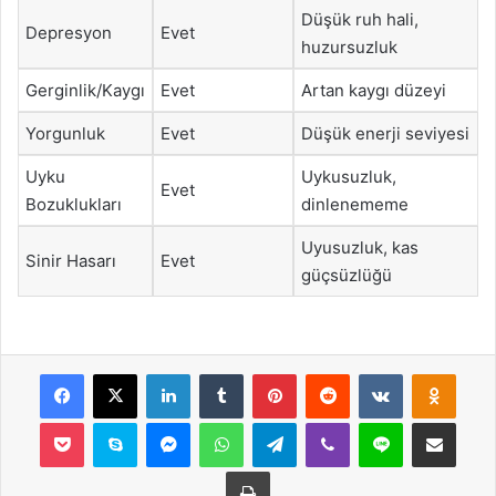
Düşük ruh hali,
Depresyon
Evet
huzursuzluk
Gerginlik/Kaygı
Evet
Artan kaygı düzeyi
Yorgunluk
Evet
Düşük enerji seviyesi
Uyku
Uykusuzluk,
Evet
Bozuklukları
dinlenememe
Uyusuzluk, kas
Sinir Hasarı
Evet
güçsüzlüğü
Facebook
X
LinkedIn
Tumblr
Pinterest
Reddit
VKontakte
Odnok
Pocket
Skype
Messenger
WhatsApp
Telegram
Viber
Line
E-Posta ile payla
Yazdır