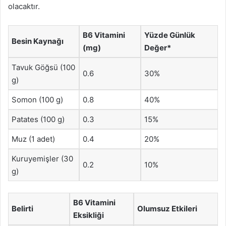
olacaktır.
B6 Vitamini
Yüzde Günlük
Besin Kaynağı
(mg)
Değer*
Tavuk Göğsü (100
0.6
30%
g)
Somon (100 g)
0.8
40%
Patates (100 g)
0.3
15%
Muz (1 adet)
0.4
20%
Kuruyemişler (30
0.2
10%
g)
B6 Vitamini
Belirti
Olumsuz Etkileri
Eksikliği