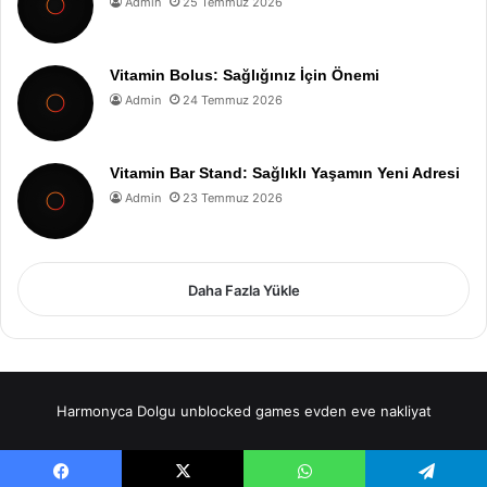
Admin
25 Temmuz 2026
Vitamin Bolus: Sağlığınız İçin Önemi
Admin
24 Temmuz 2026
Vitamin Bar Stand: Sağlıklı Yaşamın Yeni Adresi
Admin
23 Temmuz 2026
Daha Fazla Yükle
Harmonyca Dolgu
unblocked games
evden eve nakliyat