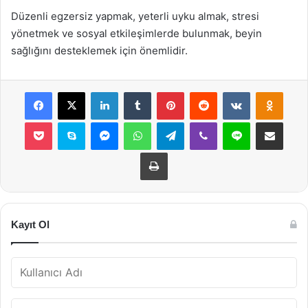
Düzenli egzersiz yapmak, yeterli uyku almak, stresi
yönetmek ve sosyal etkileşimlerde bulunmak, beyin
sağlığını desteklemek için önemlidir.
Facebook
X
LinkedIn
Tumblr
Pinterest
Reddit
VKontakte
Odnok
Pocket
Skype
Messenger
WhatsApp
Telegram
Viber
Line
E-Posta ile payla
Yazdır
Kayıt Ol