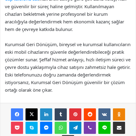
ve güvenilir bir süreç haline gelmiştir. Kullanılmayan
cihazları bekletmek yerine profesyonel bir kurum
aracılığıyla değerlendirmek hem ekonomik kazanç sağlar
hem de çevreye katkıda bulunur.
Kurumsal Geri Dönüşüm, bireysel ve kurumsal kullanıcıların
eski mobil cihazlarını güvenle değerlendirebileceği pratik
çözümler sunar. Şeffaf hizmet anlayışı, hızlı iletişim süreci ve
çevre dostu yaklaşımıyla cihaz satışını zahmetsiz hale getirir.
Eski telefonunuzu doğru zamanda değerlendirmek
istiyorsanız, Kurumsal Geri Dönüşüm güvenilir bir çözüm
ortağı olarak öne çıkar.
Facebook
X
LinkedIn
Tumblr
Pinterest
Reddit
VKontakte
Odnok
Pocket
Skype
Messenger
WhatsApp
Telegram
Viber
Line
E-Posta ile payla
Yazdır