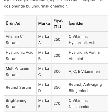
göz önünde bulundurmak önemlidir.
Fiyat
Ürün Adı
Marka
İçerikler
(TL)
Vitamin C
Marka
C Vitamini,
250
Serum
A
Hyaluronik Asit
Hyaluronic Acid
Marka
Hyaluronik Asit, E
200
Serum
B
Vitamini
Multi-Vitamin
Marka
300
A, C, E Vitaminleri
Serum
C
Marka
Retinol, Anti-aging
Retinol Serum
350
D
Bileşenleri
Brightening
Marka
C Vitamini,
270
Serum
E
Niacinamide