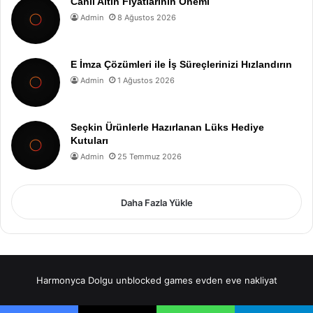
Canlı Altın Fiyatlarının Önemi
Admin
8 Ağustos 2026
E İmza Çözümleri ile İş Süreçlerinizi Hızlandırın
Admin
1 Ağustos 2026
Seçkin Ürünlerle Hazırlanan Lüks Hediye
Kutuları
Admin
25 Temmuz 2026
Daha Fazla Yükle
Harmonyca Dolgu
unblocked games
evden eve nakliyat