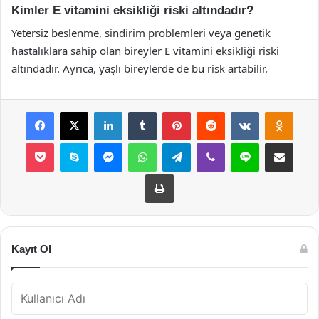
Kimler E vitamini eksikliği riski altındadır?
Yetersiz beslenme, sindirim problemleri veya genetik
hastalıklara sahip olan bireyler E vitamini eksikliği riski
altındadır. Ayrıca, yaşlı bireylerde de bu risk artabilir.
Facebook
X
LinkedIn
Tumblr
Pinterest
Reddit
VKontakte
Odnok
Pocket
Skype
Messenger
WhatsApp
Telegram
Viber
Line
E-Posta ile payla
Yazdır
Kayıt Ol