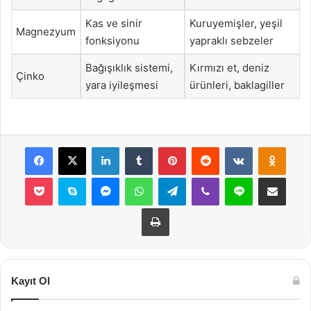
Kas ve sinir
Kuruyemişler, yeşil
Magnezyum
fonksiyonu
yapraklı sebzeler
Bağışıklık sistemi,
Kırmızı et, deniz
Çinko
yara iyileşmesi
ürünleri, baklagiller
Facebook
X
LinkedIn
Tumblr
Pinterest
Reddit
VKontakte
Odnok
Pocket
Skype
Messenger
WhatsApp
Telegram
Viber
Line
E-Posta ile payla
Yazdır
Kayıt Ol