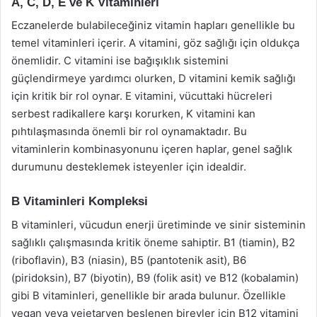
A, C, D, E ve K Vitaminleri
Eczanelerde bulabileceğiniz vitamin hapları genellikle bu
temel vitaminleri içerir. A vitamini, göz sağlığı için oldukça
önemlidir. C vitamini ise bağışıklık sistemini
güçlendirmeye yardımcı olurken, D vitamini kemik sağlığı
için kritik bir rol oynar. E vitamini, vücuttaki hücreleri
serbest radikallere karşı korurken, K vitamini kan
pıhtılaşmasında önemli bir rol oynamaktadır. Bu
vitaminlerin kombinasyonunu içeren haplar, genel sağlık
durumunu desteklemek isteyenler için idealdir.
B Vitaminleri Kompleksi
B vitaminleri, vücudun enerji üretiminde ve sinir sisteminin
sağlıklı çalışmasında kritik öneme sahiptir. B1 (tiamin), B2
(riboflavin), B3 (niasin), B5 (pantotenik asit), B6
(piridoksin), B7 (biyotin), B9 (folik asit) ve B12 (kobalamin)
gibi B vitaminleri, genellikle bir arada bulunur. Özellikle
vegan veya vejetaryen beslenen bireyler için B12 vitamini