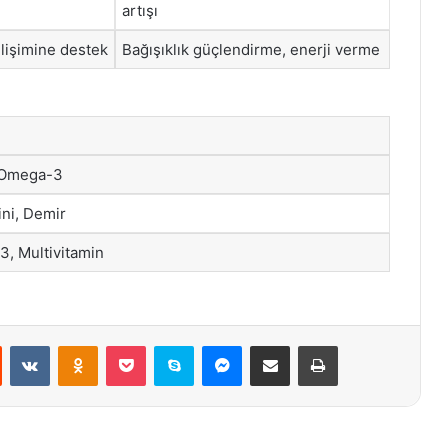
artışı
lişimine destek
Bağışıklık güçlendirme, enerji verme
, Omega-3
ini, Demir
3, Multivitamin
st
Reddit
VKontakte
Odnoklassniki
Pocket
Skype
Messenger
E-Posta ile paylaş
Yazdır