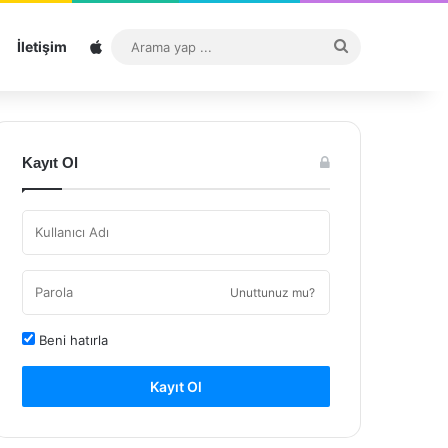
Sitemap
Arama
İletişim
yap
...
Kayıt Ol
Unuttunuz mu?
Beni hatırla
Kayıt Ol