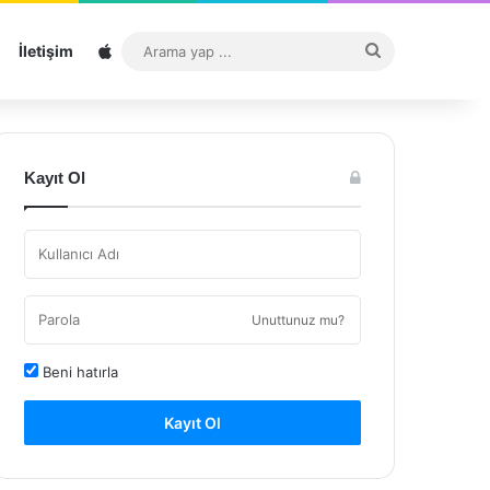
Sitemap
Arama
İletişim
yap
...
Kayıt Ol
Unuttunuz mu?
Beni hatırla
Kayıt Ol