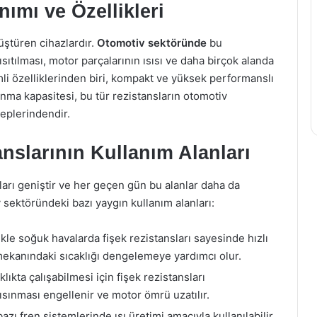
nımı ve Özellikleri
nüştüren cihazlardır.
Otomotiv sektöründe
bu
 ısıtılması, motor parçalarının ısısı ve daha birçok alanda
mli özelliklerinden biri, kompakt ve yüksek performanslı
sınma kapasitesi, bu tür rezistansların otomotiv
eplerindendir.
nslarının Kullanım Alanları
ları geniştir ve her geçen gün bu alanlar daha da
v sektöründeki bazı yaygın kullanım alanları:
ikle soğuk havalarda fişek rezistansları sayesinde hızlı
 iç mekanındaki sıcaklığı dengelemeye yardımcı olur.
kta çalışabilmesi için fişek rezistansları
ısınması engellenir ve motor ömrü uzatılır.
azı fren sistemlerinde ısı üretimi amacıyla kullanılabilir.