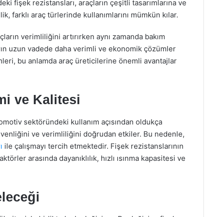
i fişek rezistansları, araçların çeşitli tasarımlarına ve
llik, farklı araç türlerinde kullanımlarını mümkün kılar.
çların verimliliğini artırırken aynı zamanda bakım
ların uzun vadede daha verimli ve ekonomik çözümler
leri, bu anlamda araç üreticilerine önemli avantajlar
i ve Kalitesi
otomotiv sektöründeki kullanım açısından oldukça
üvenliğini ve verimliliğini doğrudan etkiler. Bu nedenle,
ı
ile çalışmayı tercih etmektedir. Fişek rezistanslarının
törler arasında dayanıklılık, hızlı ısınma kapasitesi ve
eleceği