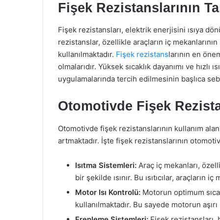
Fişek Rezistanslarının Ta
Fişek rezistansları, elektrik enerjisini ısıya dö
rezistanslar, özellikle araçların iç mekanlarının
kullanılmaktadır.
Fişek rezistans
larının en öne
olmalarıdır. Yüksek sıcaklık dayanımı ve hızlı ı
uygulamalarında tercih edilmesinin başlıca seb
Otomotivde Fişek Rezista
Otomotivde fişek rezistanslarının kullanım alan
artmaktadır. İşte fişek rezistanslarının otomoti
Isıtma Sistemleri:
Araç iç mekanları, özell
bir şekilde ısınır. Bu ısıtıcılar, araçların
Motor Isı Kontrolü:
Motorun optimum sıcaklı
kullanılmaktadır. Bu sayede motorun aşırı 
Frenleme Sistemleri:
Fişek rezistansları, b