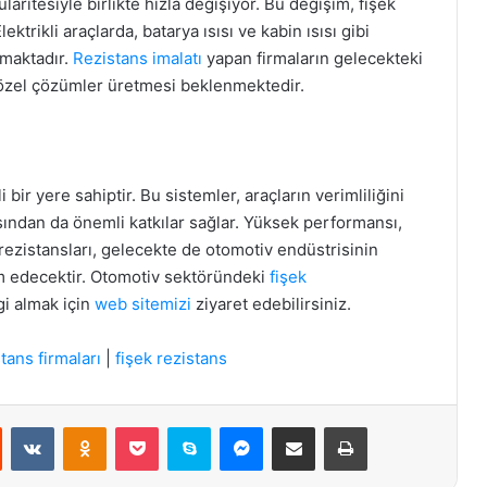
laritesiyle birlikte hızla değişiyor. Bu değişim, fişek
ektrikli araçlarda, batarya ısısı ve kabin ısısı gibi
amaktadır.
Rezistans imalatı
yapan firmaların gelecekteki
in özel çözümler üretmesi beklenmektedir.
bir yere sahiptir. Bu sistemler, araçların verimliliğini
sından da önemli katkılar sağlar. Yüksek performansı,
k rezistansları, gelecekte de otomotiv endüstrisinin
m edecektir. Otomotiv sektöründeki
fişek
lgi almak için
web sitemizi
ziyaret edebilirsiniz.
tans firmaları
|
fişek rezistans
st
Reddit
VKontakte
Odnoklassniki
Pocket
Skype
Messenger
E-Posta ile paylaş
Yazdır