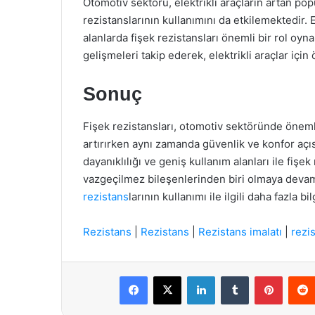
Otomotiv sektörü, elektrikli araçların artan popü
rezistanslarının kullanımını da etkilemektedir. El
alanlarda fişek rezistansları önemli bir rol oyn
gelişmeleri takip ederek, elektrikli araçlar iç
Sonuç
Fişek rezistansları, otomotiv sektöründe önemli 
artırırken aynı zamanda güvenlik ve konfor açı
dayanıklılığı ve geniş kullanım alanları ile fişe
vazgeçilmez bileşenlerinden biri olmaya deva
rezistans
larının kullanımı ile ilgili daha fazla bi
Rezistans
|
Rezistans
|
Rezistans imalatı
|
rezis
Facebook
X
LinkedIn
Tumblr
Pintere