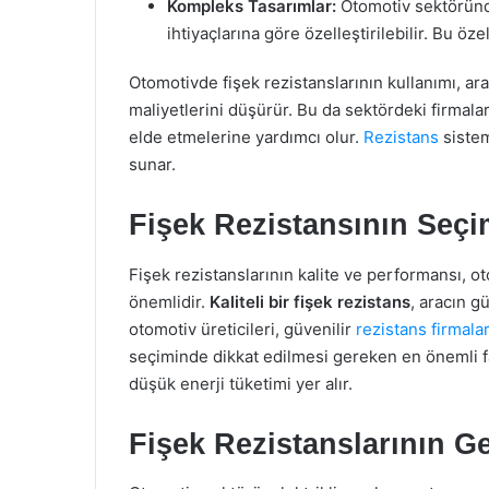
Kompleks Tasarımlar:
Otomotiv sektöründek
ihtiyaçlarına göre özelleştirilebilir. Bu öze
Otomotivde fişek rezistanslarının kullanımı, ara
maliyetlerini düşürür. Bu da sektördeki firma
elde etmelerine yardımcı olur.
Rezistans
sistem
sunar.
Fişek Rezistansının Seçim
Fişek rezistanslarının kalite ve performansı, 
önemlidir.
Kaliteli bir fişek rezistans
, aracın g
otomotiv üreticileri, güvenilir
rezistans firmalar
seçiminde dikkat edilmesi gereken en önemli fak
düşük enerji tüketimi yer alır.
Fişek Rezistanslarının G