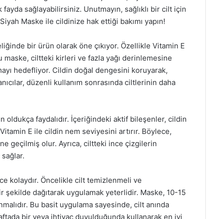
fayda sağlayabilirsiniz. Unutmayın, sağlıklı bir cilt için
Siyah Maske ile cildinize hak ettiği bakımı yapın!
iğinde bir ürün olarak öne çıkıyor. Özellikle Vitamin E
u maske, ciltteki kirleri ve fazla yağı derinlemesine
ı hedefliyor. Cildin doğal dengesini koruyarak,
lanıcılar, düzenli kullanım sonrasında ciltlerinin daha
.
in oldukça faydalıdır. İçeriğindeki aktif bileşenler, cildin
amin E ile cildin nem seviyesini artırır. Böylece,
e geçilmiş olur. Ayrıca, ciltteki ince çizgilerin
sağlar.
 kolaydır. Öncelikle cilt temizlenmeli ve
ir şekilde dağıtarak uygulamak yeterlidir. Maske, 10-15
nmalıdır. Bu basit uygulama sayesinde, cilt anında
haftada bir veya ihtiyaç duyulduğunda kullanarak en iyi