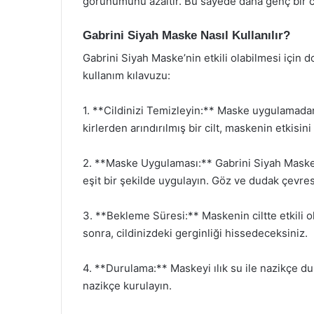
görünümünü azaltır. Bu sayede daha genç bir ci
Gabrini Siyah Maske Nasıl Kullanılır?
Gabrini Siyah Maske’nin etkili olabilmesi için 
kullanım kılavuzu:
1. **Cildinizi Temizleyin:** Maske uygulamadan 
kirlerden arındırılmış bir cilt, maskenin etkisini a
2. **Maske Uygulaması:** Gabrini Siyah Maske’yi
eşit bir şekilde uygulayın. Göz ve dudak çevre
3. **Bekleme Süresi:** Maskenin ciltte etkili 
sonra, cildinizdeki gerginliği hissedeceksiniz.
4. **Durulama:** Maskeyi ılık su ile nazikçe dur
nazikçe kurulayın.