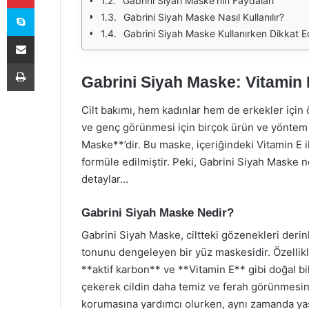
Gabrini Siyah Maske’nin Faydaları
Skype
Gabrini Siyah Maske Nasıl Kullanılır?
Gabrini Siyah Maske Kullanırken Dikkat E
E-Posta ile paylaş
Yazdır
Gabrini Siyah Maske: Vitamin E 
Cilt bakımı, hem kadınlar hem de erkekler için 
ve genç görünmesi için birçok ürün ve yöntem 
Maske**’dir. Bu maske, içeriğindeki Vitamin E i
formüle edilmiştir. Peki, Gabrini Siyah Maske ned
detaylar…
Gabrini Siyah Maske Nedir?
Gabrini Siyah Maske, ciltteki gözenekleri derin
tonunu dengeleyen bir yüz maskesidir. Özellikle 
**aktif karbon** ve **Vitamin E** gibi doğal bileş
çekerek cildin daha temiz ve ferah görünmesini
korumasına yardımcı olurken, aynı zamanda yaşl