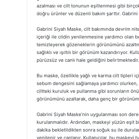
azalması ve cilt tonunun eşitlenmesi gibi birçok 
doğru ürünler ve düzenli bakım şarttır. Gabrini 
Gabrini Siyah Maske, cilt bakımında devrim nitel
içeriği ile cildin yenilenmesine yardımcı olan b
temizleyerek gözeneklerin görünümünü azaltmay
sağlıklı ve ışıltılı bir görünüm kazandırıyor. Kul
pürüzsüz ve canlı hale geldiğini belirtmektedir
Bu maske, özellikle yağlı ve karma cilt tipleri iç
sebum dengesini sağlamaya yardımcı olurken, Vit
ciltteki kuruluk ve pullanma gibi sorunların önün
görünümünü azaltarak, daha genç bir görünüm 
Gabrini Siyah Maske’nin uygulanması son derece
kurulanmalıdır. Ardından, maskeyi yüzün eşit b
dakika bekletildikten sonra soğuk su ile durula
yenilenir ve canlanır. Kullanıcılar, bu maskeyi 