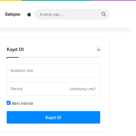
Sitemap
Arama
İletişim
yap
...
Kayıt Ol
Unuttunuz mu?
Beni hatırla
Kayıt Ol