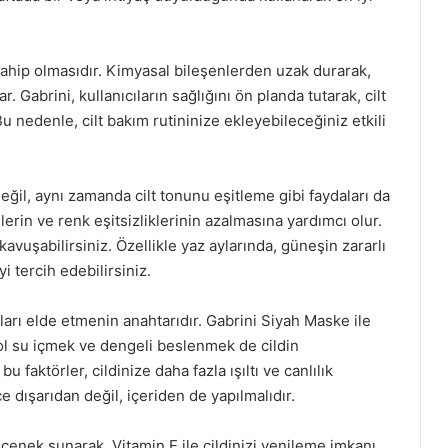
 sahip olmasıdır. Kimyasal bileşenlerden uzak durarak,
 Gabrini, kullanıcıların sağlığını ön planda tutarak, cilt
 nedenle, cilt bakım rutininize ekleyebileceğiniz etkili
ğil, aynı zamanda cilt tonunu eşitleme gibi faydaları da
lerin ve renk eşitsizliklerinin azalmasına yardımcı olur.
uşabilirsiniz. Özellikle yaz aylarında, güneşin zararlı
i tercih edebilirsiniz.
ları elde etmenin anahtarıdır. Gabrini Siyah Maske ile
bol su içmek ve dengeli beslenmek de cildin
aktörler, cildinize daha fazla ışıltı ve canlılık
e dışarıdan değil, içeriden de yapılmalıdır.
eçenek sunarak, Vitamin E ile cildinizi yenileme imkanı