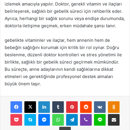
izlemek amacıyla yapılır. Doktor, gerekli vitamin ve ilaçları
belirleyerek, sağlıklı bir gebelik süreci için rehberlik eder.
Ayrıca, herhangi bir sağlık sorunu veya endişe durumunda,
doktorla iletişime geçmek, erken müdahale şansı tanır.
gebelikte vitaminler ve ilaçlar, hem annenin hem de
bebeğin sağlığını korumak için kritik bir rol oynar. Doğru
beslenme, düzenli doktor kontrolleri ve stres yönetimi ile
birlikte, sağlıklı bir gebelik süreci geçirmek mümkündür.
Bu süreçte, anne adaylarının kendi sağlıklarına dikkat
etmeleri ve gerektiğinde profesyonel destek almaları
büyük önem taşır.
Facebook
X
LinkedIn
Tumblr
Pinterest
Reddit
VKontakte
Odnok
Pocket
Skype
Messenger
WhatsApp
Telegram
Viber
Line
E-Posta ile payla
Yazdır