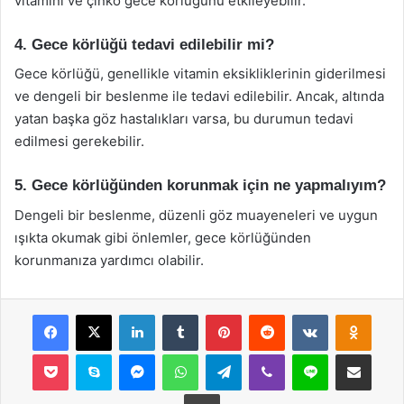
vitamini ve çinko gece körlüğünü etkileyebilir.
4. Gece körlüğü tedavi edilebilir mi?
Gece körlüğü, genellikle vitamin eksikliklerinin giderilmesi
ve dengeli bir beslenme ile tedavi edilebilir. Ancak, altında
yatan başka göz hastalıkları varsa, bu durumun tedavi
edilmesi gerekebilir.
5. Gece körlüğünden korunmak için ne yapmalıyım?
Dengeli bir beslenme, düzenli göz muayeneleri ve uygun
ışıkta okumak gibi önlemler, gece körlüğünden
korunmanıza yardımcı olabilir.
Facebook
X
LinkedIn
Tumblr
Pinterest
Reddit
VKontakte
Odnok
Pocket
Skype
Messenger
WhatsApp
Telegram
Viber
Line
E-Posta ile payla
Yazdır