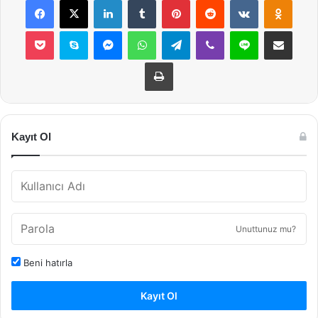
Pocket
Skype
Messenger
WhatsApp
Telegram
Viber
Line
E-Posta ile payla
Yazdır
Kayıt Ol
Unuttunuz mu?
Beni hatırla
Kayıt Ol