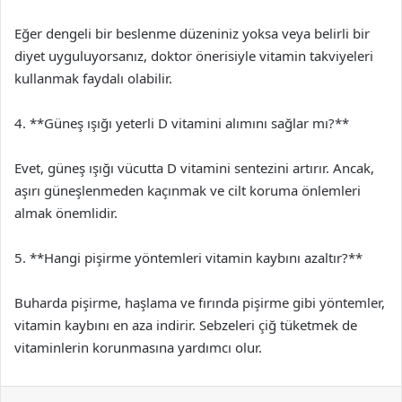
Eğer dengeli bir beslenme düzeniniz yoksa veya belirli bir
diyet uyguluyorsanız, doktor önerisiyle vitamin takviyeleri
kullanmak faydalı olabilir.
4. **Güneş ışığı yeterli D vitamini alımını sağlar mı?**
Evet, güneş ışığı vücutta D vitamini sentezini artırır. Ancak,
aşırı güneşlenmeden kaçınmak ve cilt koruma önlemleri
almak önemlidir.
5. **Hangi pişirme yöntemleri vitamin kaybını azaltır?**
Buharda pişirme, haşlama ve fırında pişirme gibi yöntemler,
vitamin kaybını en aza indirir. Sebzeleri çiğ tüketmek de
vitaminlerin korunmasına yardımcı olur.
Facebook
X
LinkedIn
Tumblr
Pinterest
Reddit
VKontakte
Odnok