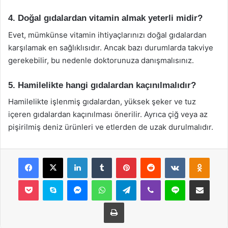
4. Doğal gıdalardan vitamin almak yeterli midir?
Evet, mümkünse vitamin ihtiyaçlarınızı doğal gıdalardan
karşılamak en sağlıklısıdır. Ancak bazı durumlarda takviye
gerekebilir, bu nedenle doktorunuza danışmalısınız.
5. Hamilelikte hangi gıdalardan kaçınılmalıdır?
Hamilelikte işlenmiş gıdalardan, yüksek şeker ve tuz
içeren gıdalardan kaçınılması önerilir. Ayrıca çiğ veya az
pişirilmiş deniz ürünleri ve etlerden de uzak durulmalıdır.
Facebook
X
LinkedIn
Tumblr
Pinterest
Reddit
VKontakte
Odnok
Pocket
Skype
Messenger
WhatsApp
Telegram
Viber
Line
E-Posta ile payla
Yazdır