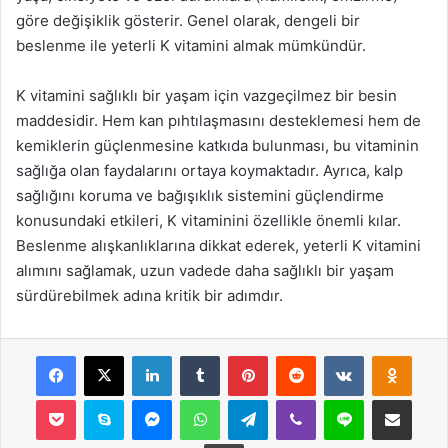
göre değişiklik gösterir. Genel olarak, dengeli bir
beslenme ile yeterli K vitamini almak mümkündür.
K vitamini sağlıklı bir yaşam için vazgeçilmez bir besin
maddesidir. Hem kan pıhtılaşmasını desteklemesi hem de
kemiklerin güçlenmesine katkıda bulunması, bu vitaminin
sağlığa olan faydalarını ortaya koymaktadır. Ayrıca, kalp
sağlığını koruma ve bağışıklık sistemini güçlendirme
konusundaki etkileri, K vitaminini özellikle önemli kılar.
Beslenme alışkanlıklarına dikkat ederek, yeterli K vitamini
alımını sağlamak, uzun vadede daha sağlıklı bir yaşam
sürdürebilmek adına kritik bir adımdır.
Facebook
X
LinkedIn
Tumblr
Pinterest
Reddit
VKontakte
Odnok
Pocket
Skype
Messenger
WhatsApp
Telegram
Viber
Line
E-Posta ile payla
Yazdır