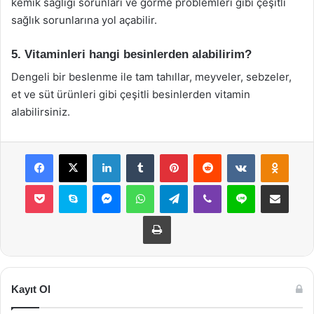
kemik sağlığı sorunları ve görme problemleri gibi çeşitli
sağlık sorunlarına yol açabilir.
5. Vitaminleri hangi besinlerden alabilirim?
Dengeli bir beslenme ile tam tahıllar, meyveler, sebzeler,
et ve süt ürünleri gibi çeşitli besinlerden vitamin
alabilirsiniz.
Facebook
X
LinkedIn
Tumblr
Pinterest
Reddit
VKontakte
Odnok
Pocket
Skype
Messenger
WhatsApp
Telegram
Viber
Line
E-Posta ile payla
Yazdır
Kayıt Ol