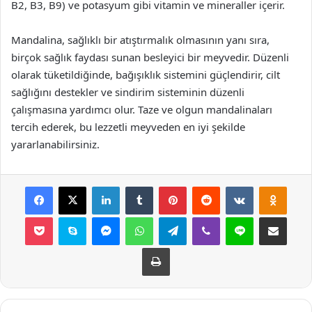
B2, B3, B9) ve potasyum gibi vitamin ve mineraller içerir.
Mandalina, sağlıklı bir atıştırmalık olmasının yanı sıra,
birçok sağlık faydası sunan besleyici bir meyvedir. Düzenli
olarak tüketildiğinde, bağışıklık sistemini güçlendirir, cilt
sağlığını destekler ve sindirim sisteminin düzenli
çalışmasına yardımcı olur. Taze ve olgun mandalinaları
tercih ederek, bu lezzetli meyveden en iyi şekilde
yararlanabilirsiniz.
Facebook
X
LinkedIn
Tumblr
Pinterest
Reddit
VKontakte
Odnok
Pocket
Skype
Messenger
WhatsApp
Telegram
Viber
Line
E-Posta ile payla
Yazdır