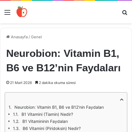
Menü
Ar
Anasayfa
/
Genel
Neurobion: Vitamin B1,
B6 ve B12’nin Faydaları
21 Mart 2026
2 dakika okuma süresi
Neurobion: Vitamin B1, B6 ve B12'nin Faydaları
B1 Vitamini (Tiamin) Nedir?
B1 Vitamininin Faydaları
B6 Vitamini (Piridoksin) Nedir?