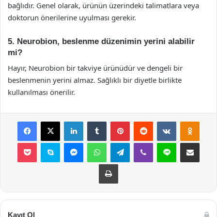
bağlıdır. Genel olarak, ürünün üzerindeki talimatlara veya
doktorun önerilerine uyulması gerekir.
5. Neurobion, beslenme düzenimin yerini alabilir
mi?
Hayır, Neurobion bir takviye ürünüdür ve dengeli bir
beslenmenin yerini almaz. Sağlıklı bir diyetle birlikte
kullanılması önerilir.
Facebook
X
LinkedIn
Tumblr
Pinterest
Reddit
VKontakte
Odnok
Pocket
Skype
Messenger
WhatsApp
Telegram
Viber
Line
E-Posta ile payla
Yazdır
Kayıt Ol