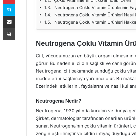
Çoklu Vitaminlerin Cilt Üzerindeki Önemi
Skype
Neutrogena Çoklu Vitamin Ürünlerinin Fay
Neutrogena Çoklu Vitamin Ürünleri Nasıl K
E-Posta ile paylaş
Neutrogena Çoklu Vitamin Ürünleri Hakkı
Yazdır
Neutrogena Çoklu Vitamin Ürünl
Cilt, vücudumuzun en büyük organı olmasının ya
görür. Bu nedenle, cildin sağlıklı ve canlı görü
Neutrogena, cilt bakımında sunduğu çoklu vitam
maddelerini sağlamaya yardımcı olur. Bu makale
üzerindeki etkilerini, faydalarını ve nasıl kullan
Neutrogena Nedir?
Neutrogena, 1930 yılında kurulan ve dünya genel
Şirket, dermatologlar tarafından önerilen ürünler
sunar. Neutrogena’nın çoklu vitamin ürünleri, c
zenginleştirilmiştir ve cildin ihtiyaç duyduğu 