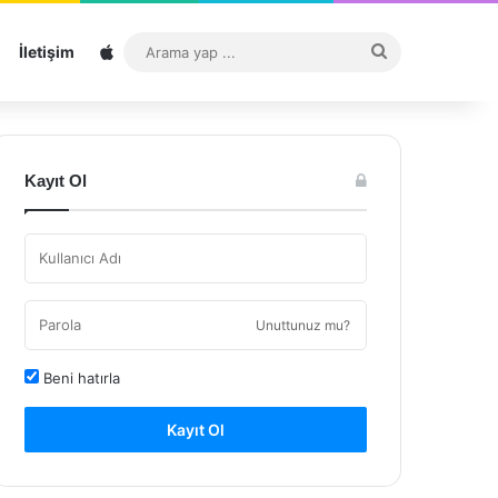
Sitemap
Arama
İletişim
yap
...
Kayıt Ol
Unuttunuz mu?
Beni hatırla
Kayıt Ol