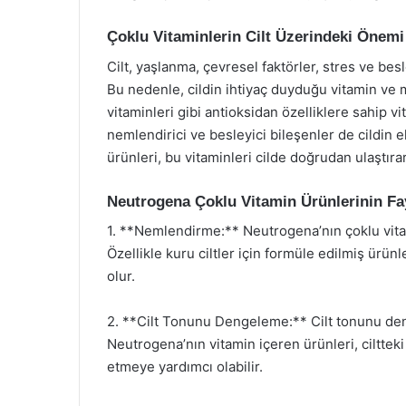
Çoklu Vitaminlerin Cilt Üzerindeki Önemi
Cilt, yaşlanma, çevresel faktörler, stres ve be
Bu nedenle, cildin ihtiyaç duyduğu vitamin ve m
vitaminleri gibi antioksidan özelliklere sahip v
nemlendirici ve besleyici bileşenler de cildin el
ürünleri, bu vitaminleri cilde doğrudan ulaştırara
Neutrogena Çoklu Vitamin Ürünlerinin Fa
1. **Nemlendirme:** Neutrogena’nın çoklu vitam
Özellikle kuru ciltler için formüle edilmiş ür
olur.
2. **Cilt Tonunu Dengeleme:** Cilt tonunu den
Neutrogena’nın vitamin içeren ürünleri, cilttek
etmeye yardımcı olabilir.