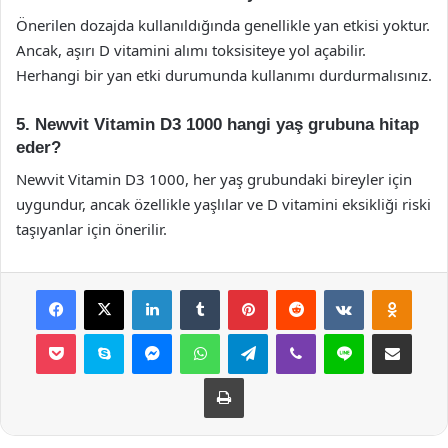
Önerilen dozajda kullanıldığında genellikle yan etkisi yoktur.
Ancak, aşırı D vitamini alımı toksisiteye yol açabilir.
Herhangi bir yan etki durumunda kullanımı durdurmalısınız.
5. Newvit Vitamin D3 1000 hangi yaş grubuna hitap
eder?
Newvit Vitamin D3 1000, her yaş grubundaki bireyler için
uygundur, ancak özellikle yaşlılar ve D vitamini eksikliği riski
taşıyanlar için önerilir.
Facebook
X
LinkedIn
Tumblr
Pinterest
Reddit
VKontakte
Odnok
Pocket
Skype
Messenger
WhatsApp
Telegram
Viber
Line
E-Posta ile payla
Yazdır