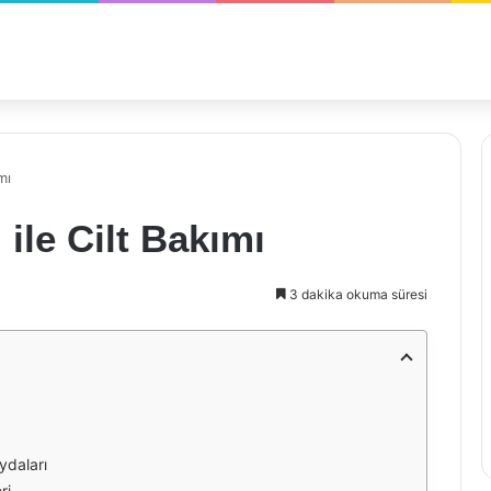
mı
 ile Cilt Bakımı
3 dakika okuma süresi
ydaları
ri