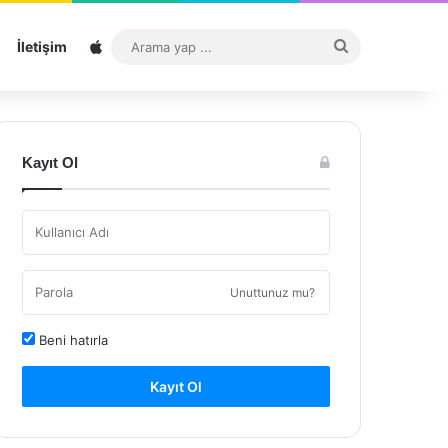
Sitemap
Arama
İletişim
yap
...
Kayıt Ol
Unuttunuz mu?
Beni hatırla
Kayıt Ol