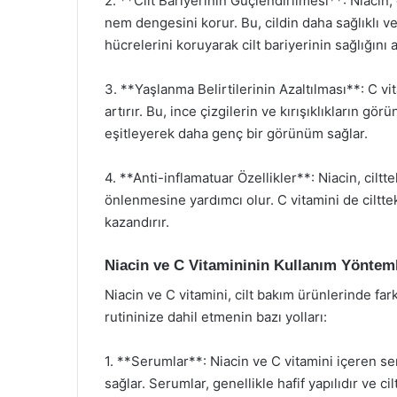
2. **Cilt Bariyerinin Güçlendirilmesi**: Niacin, 
nem dengesini korur. Bu, cildin daha sağlıklı v
hücrelerini koruyarak cilt bariyerinin sağlığını ar
3. **Yaşlanma Belirtilerinin Azaltılması**: C vita
artırır. Bu, ince çizgilerin ve kırışıklıkların g
eşitleyerek daha genç bir görünüm sağlar.
4. **Anti-inflamatuar Özellikler**: Niacin, ciltt
önlenmesine yardımcı olur. C vitamini de cilttek
kazandırır.
Niacin ve C Vitamininin Kullanım Yönteml
Niacin ve C vitamini, cilt bakım ürünlerinde fark
rutininize dahil etmenin bazı yolları:
1. **Serumlar**: Niacin ve C vitamini içeren ser
sağlar. Serumlar, genellikle hafif yapılıdır ve cilt