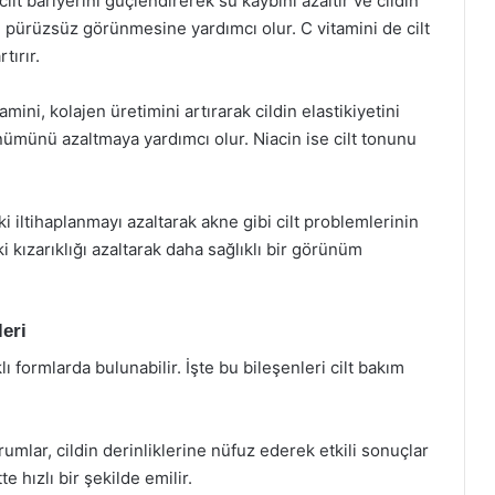
cilt bariyerini güçlendirerek su kaybını azaltır ve cildin
e pürüzsüz görünmesine yardımcı olur. C vitamini de cilt
tırır.
mini, kolajen üretimini artırarak cildin elastikiyetini
örünümünü azaltmaya yardımcı olur. Niacin ise cilt tonunu
eki iltihaplanmayı azaltarak akne gibi cilt problemlerinin
i kızarıklığı azaltarak daha sağlıklı bir görünüm
eri
lı formlarda bulunabilir. İşte bu bileşenleri cilt bakım
umlar, cildin derinliklerine nüfuz ederek etkili sonuçlar
te hızlı bir şekilde emilir.