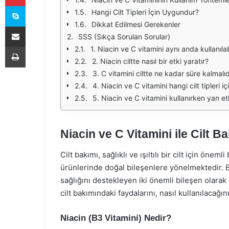
Skype
Hangi Cilt Tipleri İçin Uygundur?
Dikkat Edilmesi Gerekenler
E-Posta ile paylaş
SSS (Sıkça Sorulan Sorular)
Yazdır
1. Niacin ve C vitamini aynı anda kullanılab
2. Niacin ciltte nasıl bir etki yaratır?
3. C vitamini ciltte ne kadar süre kalmalıd
4. Niacin ve C vitamini hangi cilt tipleri 
5. Niacin ve C vitamini kullanırken yan etki
Niacin ve C Vitamini ile Cilt B
Cilt bakımı, sağlıklı ve ışıltılı bir cilt için öne
ürünlerinde doğal bileşenlere yönelmektedir. Bu
sağlığını destekleyen iki önemli bileşen olarak
cilt bakımındaki faydalarını, nasıl kullanılacağın
Niacin (B3 Vitamini) Nedir?