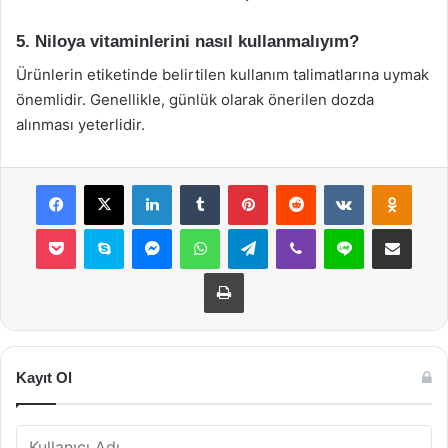
5. Niloya vitaminlerini nasıl kullanmalıyım?
Ürünlerin etiketinde belirtilen kullanım talimatlarına uymak
önemlidir. Genellikle, günlük olarak önerilen dozda
alınması yeterlidir.
Facebook
X
LinkedIn
Tumblr
Pinterest
Reddit
VKontakte
Odnok
Pocket
Skype
Messenger
WhatsApp
Telegram
Viber
Line
E-Posta ile payla
Yazdır
Kayıt Ol