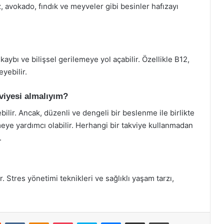
iz, avokado, fındık ve meyveler gibi besinler hafızayı
 kaybı ve bilişsel gerilemeye yol açabilir. Özellikle B12,
eyebilir.
kviyesi almalıyım?
bilir. Ancak, düzenli ve dengeli bir beslenme ile birlikte
meye yardımcı olabilir. Herhangi bir takviye kullanmadan
.
. Stres yönetimi teknikleri ve sağlıklı yaşam tarzı,
st
Reddit
VKontakte
Odnoklassniki
Pocket
Skype
Messenger
E-Posta ile paylaş
Yazdır