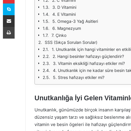
2. C Vitamini
Skype
3. D Vitamini
4. E Vitamini
E-Posta ile paylaş
5. Omega-3 Yağ Asitleri
Yazdır
6. Magnezyum
7. Çinko
SSS (Sıkça Sorulan Sorular)
1. Unutkanlık için hangi vitaminler en etkili
2. Hangi besinler hafızayı güçlendirir?
3. Vitamin eksikliği hafızayı etkiler mi?
4. Unutkanlık için ne kadar süre besin ta
5. Stres hafızayı etkiler mi?
Unutkanlığa İyi Gelen Vitaminl
Unutkanlık, günümüzde birçok insanın karşılaştığ
düzensiz yaşam tarzı ve sağlıksız beslenme alış
vitamin ve besin ögeleri ile hafızayı güçlend