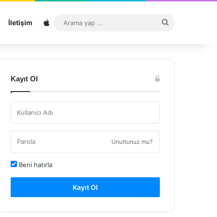
Sitemap
Arama
İletişim
yap
...
Kayıt Ol
Unuttunuz mu?
Beni hatırla
Kayıt Ol