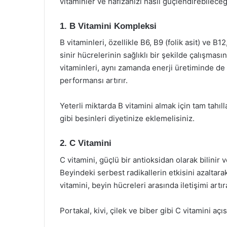
vitaminler ve hafızanızı nasıl güçlendirebileceğ
1. B Vitamini Kompleksi
B vitaminleri, özellikle B6, B9 (folik asit) ve B1
sinir hücrelerinin sağlıklı bir şekilde çalışmasın
vitaminleri, aynı zamanda enerji üretiminde de 
performansı artırır.
Yeterli miktarda B vitamini almak için tam tahılla
gibi besinleri diyetinize eklemelisiniz.
2. C Vitamini
C vitamini, güçlü bir antioksidan olarak bilinir
Beyindeki serbest radikallerin etkisini azaltara
vitamini, beyin hücreleri arasında iletişimi artı
Portakal, kivi, çilek ve biber gibi C vitamini aç