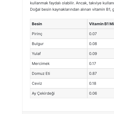
kullanmak faydalı olabilir. Ancak, takviye kul
Doğal besin kaynaklarından alınan vitamin B1, ge
Besin
Vitamin B1 M
Pirinç
0.07
Bulgur
0.08
Yulaf
0.09
Mercimek
0.17
Domuz Eti
0.87
Ceviz
0.18
Ay Çekirdeği
0.06