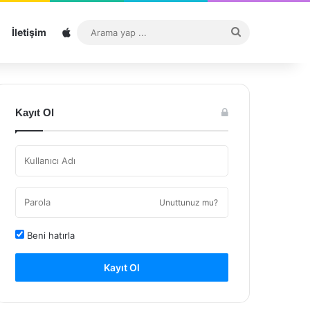
Sitemap
Arama
İletişim
yap
...
Kayıt Ol
Unuttunuz mu?
Beni hatırla
Kayıt Ol