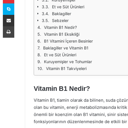
Skype
Et ve Süt Ürünleri
Baklagiller
E-Posta ile paylaş
Sebzeler
Yazdır
Vitamin B1 Nedir?
Vitamin B1 Eksikliği
B1 Vitamini İçeren Besinler
Baklagiller ve Vitamin B1
Et ve Süt Ürünleri
Kuruyemişler ve Tohumlar
Vitamin B1 Takviyeleri
Vitamin B1 Nedir?
Vitamin B1, tiamin olarak da bilinen, suda çöz
olan bu vitamin, enerji metabolizmasında kriti
önemli bir koenzim olan B1 vitamini, sinir sistem
fonksiyonlarının düzenlenmesinde de etkili bir