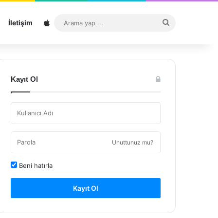
Sitemap
Arama
İletişim
yap
...
Kayıt Ol
Unuttunuz mu?
Beni hatırla
Kayıt Ol