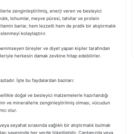
llerle zenginleştirilmiş, enerji veren ve besleyici
fındık, tohumlar, meyve püresi, tahıllar ve protein
itamin barlar, hem lezzetli hem de pratik bir atıştırmalık
slenmeyi kolaylaştırır.
 benimseyen bireyler ve diyet yapan kişiler tarafından
kleriyle herkesin damak zevkine hitap edebilirler.
azladır. İşte bu faydalardan bazıları:
ellikle doğal ve besleyici malzemelerle hazırlandığı
amin ve minerallerle zenginleştirilmiş olması, vücudun
mcı olur.
eya seyahat sırasında sağlıklı bir atıştırmalık bulmak
apıları sayesinde her yerde tüketilebilir. Çantanızda veya