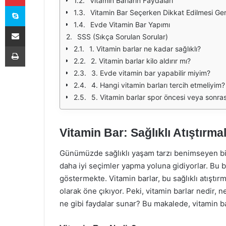
Vitamin Barların Faydaları
Skype
Vitamin Bar Seçerken Dikkat Edilmesi Ge
Evde Vitamin Bar Yapımı
E-Posta ile paylaş
SSS (Sıkça Sorulan Sorular)
Yazdır
1. Vitamin barlar ne kadar sağlıklı?
2. Vitamin barlar kilo aldırır mı?
3. Evde vitamin bar yapabilir miyim?
4. Hangi vitamin barları tercih etmeliyim?
5. Vitamin barlar spor öncesi veya sonrası
Vitamin Bar: Sağlıklı Atıştırmal
Günümüzde sağlıklı yaşam tarzı benimseyen bir
daha iyi seçimler yapma yoluna gidiyorlar. Bu ba
göstermekte. Vitamin barlar, bu sağlıklı atıştır
olarak öne çıkıyor. Peki, vitamin barlar nedir, 
ne gibi faydalar sunar? Bu makalede, vitamin ba