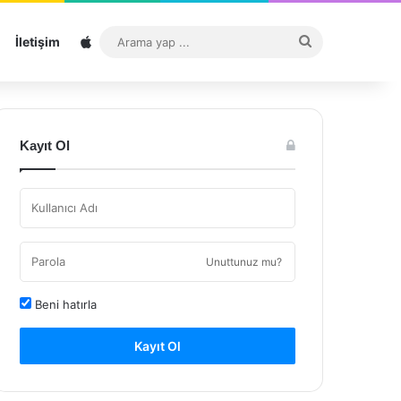
Sitemap
Arama
İletişim
yap
...
Kayıt Ol
Unuttunuz mu?
Beni hatırla
Kayıt Ol