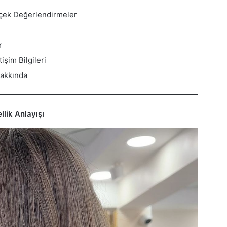
erçek Değerlendirmeler
r
şim Bilgileri
Hakkında
lik Anlayışı