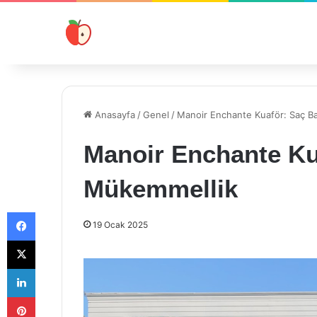
Anasayfa
/
Genel
/
Manoir Enchante Kuaför: Saç B
Manoir Enchante Ku
Mükemmellik
Facebook
19 Ocak 2025
X
LinkedIn
Pinterest