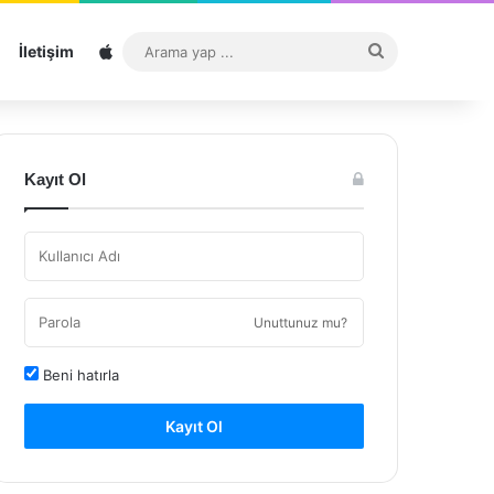
Sitemap
Arama
İletişim
yap
...
Kayıt Ol
Unuttunuz mu?
Beni hatırla
Kayıt Ol