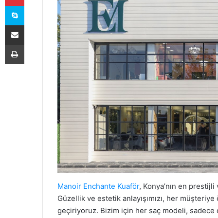
Skype
E-Posta ile paylaş
Yazdır
Manoir Enchante Kuaför
, Konya’nın en prestijl
Güzellik ve estetik anlayışımızı, her müşteriy
geçiriyoruz. Bizim için her saç modeli, sadece 