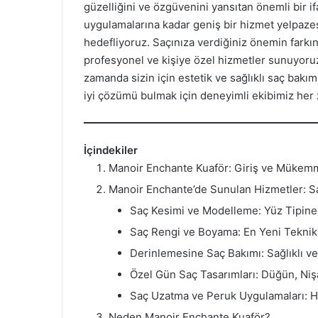
güzelliğini ve özgüvenini yansıtan önemli bir 
uygulamalarına kadar geniş bir hizmet yelpazesi
hedefliyoruz. Saçınıza verdiğiniz önemin farkın
profesyonel ve kişiye özel hizmetler sunuyoruz
zamanda sizin için estetik ve sağlıklı saç bakım
iyi çözümü bulmak için deneyimli ekibimiz her
İçindekiler
Manoir Enchante Kuaför: Giriş ve Mükemme
Manoir Enchante’de Sunulan Hizmetler: S
Saç Kesimi ve Modelleme: Yüz Tipin
Saç Rengi ve Boyama: En Yeni Teknik
Derinlemesine Saç Bakımı: Sağlıklı ve
Özel Gün Saç Tasarımları: Düğün, Ni
Saç Uzatma ve Peruk Uygulamaları: Hı
Neden Manoir Enchante Kuaför?