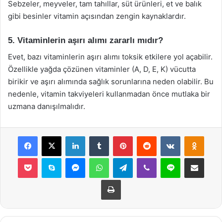
Sebzeler, meyveler, tam tahıllar, süt ürünleri, et ve balık
gibi besinler vitamin açısından zengin kaynaklardır.
5. Vitaminlerin aşırı alımı zararlı mıdır?
Evet, bazı vitaminlerin aşırı alımı toksik etkilere yol açabilir.
Özellikle yağda çözünen vitaminler (A, D, E, K) vücutta
birikir ve aşırı alımında sağlık sorunlarına neden olabilir. Bu
nedenle, vitamin takviyeleri kullanmadan önce mutlaka bir
uzmana danışılmalıdır.
Facebook
X
LinkedIn
Tumblr
Pinterest
Reddit
VKontakte
Odnok
Pocket
Skype
Messenger
WhatsApp
Telegram
Viber
Line
E-Posta ile payla
Yazdır